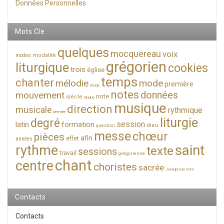
Données Personnelles
Mots Cle
quelques
mocquereau
voix
modalité
modes
grégorien
liturgique
cookies
trois
église
temps
chanter
mélodie
mode
première
étude
notes
données
mouvement
note
siècle
langue
musique
direction
musicale
rythmique
premier
liturgie
degré
session
latin
formation
dieu
question
messe
chœur
pièces
afin
effet
années
saint
rythme
texte
sessions
travail
grégorienne
chant
centre
choristes
sacrée
JoelLipman.Com
Contacts
Contacts