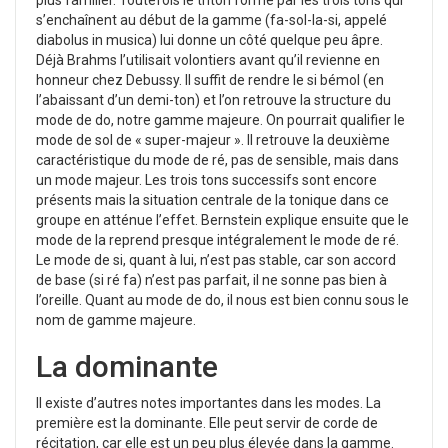
plus familier. Toutefois le triton formé par les trois tons qui
s’enchaînent au début de la gamme (fa-sol-la-si, appelé
diabolus in musica) lui donne un côté quelque peu âpre.
Déjà Brahms l’utilisait volontiers avant qu’il revienne en
honneur chez Debussy. Il suffit de rendre le si bémol (en
l’abaissant d’un demi-ton) et l’on retrouve la structure du
mode de do, notre gamme majeure.
On pourrait qualifier le
mode de sol de « super-majeur ». Il retrouve la deuxième
caractéristique du mode de ré, pas de sensible, mais dans
un mode majeur. Les trois tons successifs sont encore
présents mais la situation centrale de la tonique dans ce
groupe en atténue l’effet.
Bernstein explique ensuite que le
mode de la reprend presque intégralement le mode de ré.
Le mode de si, quant à lui, n’est pas stable, car son accord
de base (si ré fa) n’est pas parfait, il ne sonne pas bien à
l’oreille. Quant au mode de do, il nous est bien connu sous le
nom de gamme majeure.
La dominante
Il existe d’autres notes importantes dans les modes. La
première est la dominante. Elle peut servir de corde de
récitation, car elle est un peu plus élevée dans la gamme.