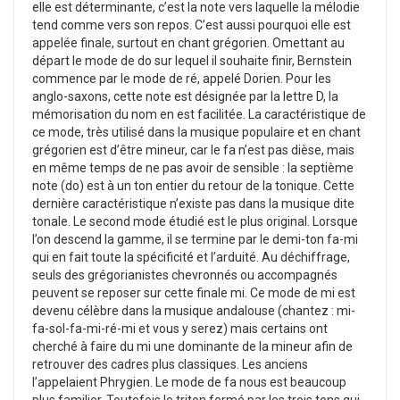
elle est déterminante, c’est la note vers laquelle la mélodie
tend comme vers son repos. C’est aussi pourquoi elle est
appelée finale, surtout en chant grégorien.
Omettant au
départ le mode de do sur lequel il souhaite finir, Bernstein
commence par le mode de ré, appelé Dorien. Pour les
anglo-saxons, cette note est désignée par la lettre D, la
mémorisation du nom en est facilitée. La caractéristique de
ce mode, très utilisé dans la musique populaire et en chant
grégorien est d’être mineur, car le fa n’est pas dièse, mais
en même temps de ne pas avoir de sensible : la septième
note (do) est à un ton entier du retour de la tonique. Cette
dernière caractéristique n’existe pas dans la musique dite
tonale.
Le second mode étudié est le plus original. Lorsque
l’on descend la gamme, il se termine par le demi-ton fa-mi
qui en fait toute la spécificité et l’arduité. Au déchiffrage,
seuls des grégorianistes chevronnés ou accompagnés
peuvent se reposer sur cette finale mi. Ce mode de mi est
devenu célèbre dans la musique andalouse (chantez : mi-
fa-sol-fa-mi-ré-mi et vous y serez) mais certains ont
cherché à faire du mi une dominante de la mineur afin de
retrouver des cadres plus classiques. Les anciens
l’appelaient Phrygien.
Le mode de fa nous est beaucoup