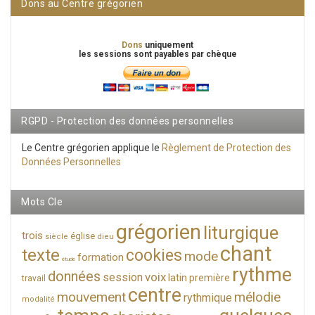
Dons au Centre grégorien
Dons
uniquement
les sessions sont payables par chèque
RGPD - Protection des données personnelles
Le Centre grégorien applique le
Règlement de Protection des
Données Personnelles
Mots Cle
grégorien
liturgique
trois
église
siècle
dieu
chant
texte
cookies
mode
formation
étude
rythme
données
voix
session
latin
première
travail
centre
mouvement
mélodie
rythmique
modalité