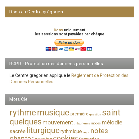
Dons au Centre grégorien
Dons
uniquement
les sessions sont payables par chèque
RGPD - Protection des données personnelles
Le Centre grégorien applique le
Règlement de Protection des
Données Personnelles
Mots Cle
musique
saint
rythme
première
question
quelques
mouvement
mélodie
modes
grégorienne
liturgique
notes
sacrée
rythmique
langue
cookies
chanter