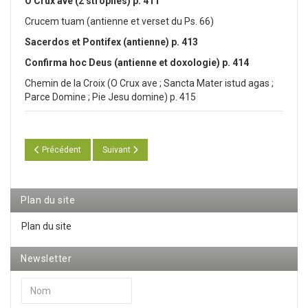
O Crux ave (2 strophes) p. 411
Crucem tuam (antienne et verset du Ps. 66)
Sacerdos et Pontifex (antienne) p. 413
Confirma hoc Deus (antienne et doxologie) p. 414
Chemin de la Croix (O Crux ave ; Sancta Mater istud agas ;
Parce Domine ; Pie Jesu domine) p. 415
Article précédent : Liste des chants français du Manuel Besnier pour u
Article suivant : "Couronnée d'étoiles", un cantique sa
Précédent
Suivant
Plan du site
Plan du site
Newsletter