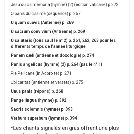
Jesu dulcis memoria (hymne) (2) (édition vaticane) p.272
O panis dulcissime (séquence) p. 267
O quam suavis (Antienne) p. 269
O sacrum convivium (Antienne) p. 269
O salutaris (tous sauf le n° 2) p. 261, 262, 263 pour les
différents temps de l’année liturgique
Panem c
æ
li (antienne et doxologie) p. 274
Panis angelicus (hymne) (2) p. 264 (pas le n° 1)
Pie Pellicane (in Adoro te) p. 271
Ubi caritas (antienne et versets) p. 275
Unus panis (répons) p. 268
Pange lingua (hymne) p. 392
Sacris solemnis (hymne) p. 393
Verbum superbum (hymne) p. 394
*Les chants signalés en gras offrent une plus