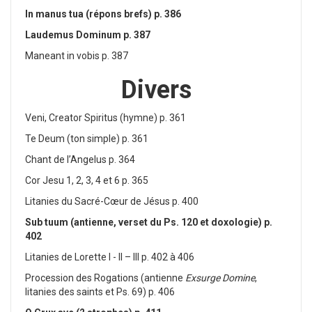
In manus tua (répons brefs) p. 386
Laudemus Dominum p. 387
Maneant in vobis p. 387
Divers
Veni, Creator Spiritus (hymne) p. 361
Te Deum (ton simple) p. 361
Chant de l’Angelus p. 364
Cor Jesu 1, 2, 3, 4 et 6 p. 365
Litanies du Sacré-Cœur de Jésus p. 400
Sub tuum (antienne, verset du Ps. 120 et doxologie) p.
402
Litanies de Lorette I - II – III p. 402 à 406
Procession des Rogations (antienne
Exsurge Domine
,
litanies des saints et Ps. 69) p. 406