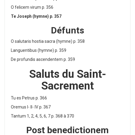
O felicem virum p. 356
Te Joseph (hymne) p. 357
Défunts
O salutaris hostia sacra (hymne) p. 358
Languentibus (hymne) p. 359
De profundis ascendentem p. 359
Saluts du Saint-
Sacrement
Tu es Petrus p. 366
Oremus I- II- IV p. 367
Tantum 1, 2, 4, 5, 6, 7 p. 368 à 370
Po
st
benedictionem