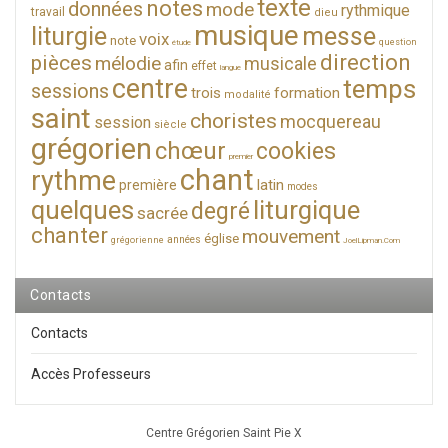
texte
notes
données
mode
rythmique
travail
dieu
musique
liturgie
messe
voix
note
question
étude
direction
pièces
mélodie
musicale
afin
effet
langue
centre
temps
sessions
trois
formation
modalité
saint
choristes
mocquereau
session
siècle
grégorien
chœur
cookies
premier
chant
rythme
latin
première
modes
quelques
liturgique
degré
sacrée
chanter
mouvement
église
années
grégorienne
JoelLipman.Com
Contacts
Contacts
Accès Professeurs
Centre Grégorien Saint Pie X