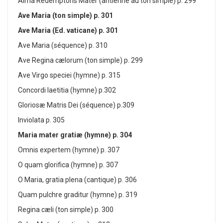
Alma Redemptoris Mater (antienne au ton simple) p. 299
Ave Maria (ton simple) p. 301
Ave Maria (Ed. vaticane) p. 301
Ave Maria (séquence) p. 310
Ave Regina c
æ
lorum (ton simple) p. 299
Ave Virgo speciei (hymne) p. 315
Concordi laetitia (hymne) p.302
Glorios
æ
Matris Dei (séquence) p.309
Inviolata p. 305
Maria mater grati
æ
(hymne) p. 304
Omnis expertem (hymne) p. 307
O quam glorifica (hymne) p. 307
O Maria, gratia plena (cantique) p. 306
Quam pulchre graditur (hymne) p. 319
Regina cæli (ton simple) p. 300