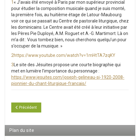
1
« J’avais été envoyé à Paris par mon supérieur provincial
pour étudier la composition musicale quand je suis monté,
la première fois, au huitième étage de Latour-Maubourg
voir ce qui se passait au Centre de pastorale liturgique, chez
les dominicains. Le Centre avait été créé à leur initiative par
les Pères Pie Duployé, A.M. Roguet et A.-G. Martimort. Là on
m’a dit : Vous tombez bien, nous cherchons quelqu’un pour
s’occuper de la musique. »
2
https://www.youtube.com/watch?v=1mHtTA7zqKY
3
Le site des Jésuites propose une courte biographie qui
met en lumière l’importance du personnage :
https://www.jesuites.com/joseph-gelineau-sj-1920-2008-
pionnier-du-chant-liturgique-francais/
Article précédent : Chanter la messe
Précédent
Plan du site