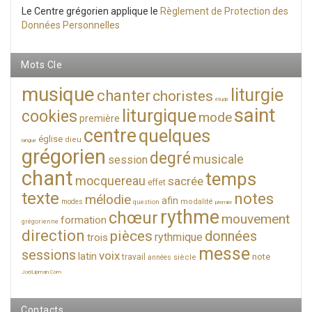
Le Centre grégorien applique le
Règlement de Protection des
Données Personnelles
Mots Cle
musique
liturgie
chanter
choristes
étude
saint
liturgique
cookies
mode
première
centre
quelques
église
dieu
langue
grégorien
degré
musicale
session
chant
temps
mocquereau
sacrée
effet
texte
notes
mélodie
afin
modalité
modes
question
premier
rythme
chœur
mouvement
formation
grégorienne
direction
pièces
données
rythmique
trois
messe
sessions
voix
latin
note
travail
siècle
années
JoelLipman.Com
Contacts