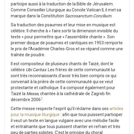
participe aussi à la traduction de la Bible de Jérusalem.
Comme Conseiller Liturgique au Concile Vatican II, il met sa
marque dans la Constitution
Sacrosanctum Concilium
.
Sa traduction des psaumes et leur mise en musique est
célèbre. Il cherche à « faire sortir la dimension invisible du
texte » pour permettre que « l’assemblée chante ». Son
premier disque de psaumes et cantiques en 1953 remporte
le prix de l’Académie Charles-Gros et se répand comme une
traînée de poudre.
Il est compositeur de plusieurs chants de Taizé, dont le
célèbre
Ubi Caritas
. Les frères de cette communauté lui
sont très reconnaissants d’avoir très bien compris ce qui
convenait à la prière de cette communauté qui se veut
protestante et catholique. Il a composé également pour
Taizé la
Messe
, chantée à la cathédrale de Zagreb fin
2
décembre 2006
.
Cette messe respecte l’esprit qu’il réclame dans ses
articles
pour la musique liturgique
: afin que tous puissent participer
il veut un texte en langue vulgaire avec une mélodie facile
et entraînante que tous puissent chanter en refrain et très
peu de parties solistes. C’est le principe du choral