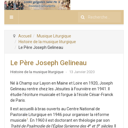
Rechercher
Accueil
Musique Liturgique
Histoire de la musique liturgique
Le Père Joseph Gelineau
Le Père Joseph Gelineau
Histoire de la musique liturgique
13 Janvier 2020
Né à Champ sur Layon en Maine et Loire en 1920, Joseph
Gelineau rentre chez les Jésuites à Fourvière en 1941. Il
étudie l’écriture musicale et l’orgue à l’école César-Franck
de Paris.
Il est accueilli à bras ouverts au Centre National de
Pastorale Liturgique en 1946 pour organiser la réforme
1
musicale
. En 1960 il est doctorant en théologie par son
e
e
Traité de Psalmodie de l’Égli
s
e Syrienne des 4
et 5
siècles
. Il