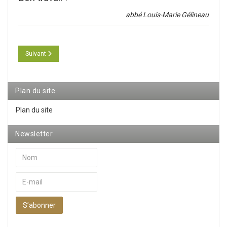
abbé Louis-Marie Gélineau
Article suivant : Faut-il accompagner le chant grégorien ?
Suivant
Plan du site
Plan du site
Newsletter
S’abonner