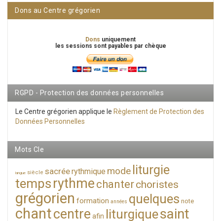
Dons au Centre grégorien
Dons
uniquement
les sessions sont payables par chèque
RGPD - Protection des données personnelles
Le Centre grégorien applique le
Règlement de Protection des
Données Personnelles
Mots Cle
liturgie
mode
sacrée
rythmique
siècle
langue
rythme
temps
chanter
choristes
grégorien
quelques
formation
note
années
chant
saint
centre
liturgique
afin