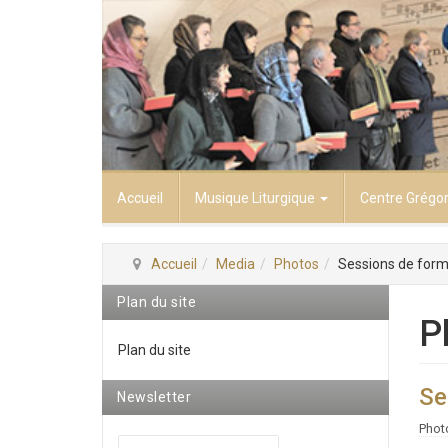
Accueil
Musique Liturgique
Centre Grégo
Accueil
Media
Photos
Sessions de forma
Plan du site
P
Plan du site
Se
Newsletter
Phot