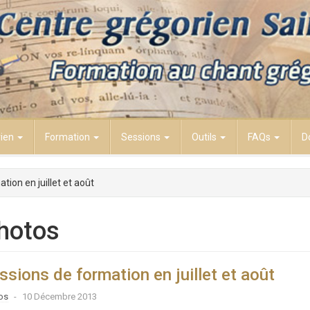
rien
Formation
Sessions
Outils
FAQs
D
tion en juillet et août
hotos
ssions de formation en juillet et août
os
10 Décembre 2013