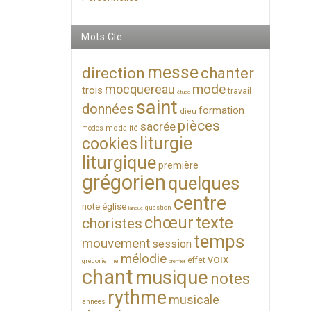
Mots Cle
messe
direction
chanter
mode
mocquereau
trois
travail
étude
saint
données
formation
dieu
pièces
sacrée
modalité
modes
liturgie
cookies
liturgique
première
grégorien
quelques
centre
note
église
question
langue
chœur
texte
choristes
temps
mouvement
session
mélodie
voix
effet
grégorienne
premier
chant
musique
notes
rythme
musicale
années