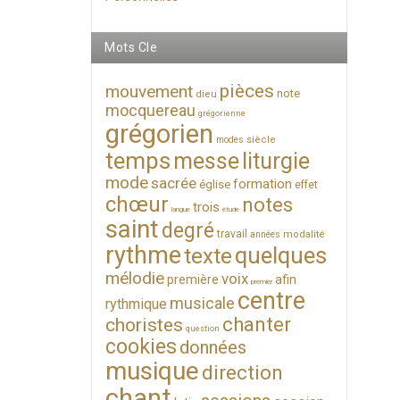
Mots Cle
pièces
mouvement
note
dieu
mocquereau
grégorienne
grégorien
siècle
modes
temps
messe
liturgie
mode
sacrée
formation
église
effet
chœur
notes
trois
langue
étude
saint
degré
travail
modalité
années
rythme
quelques
texte
mélodie
voix
première
afin
premier
centre
musicale
rythmique
chanter
choristes
question
cookies
données
musique
direction
chant