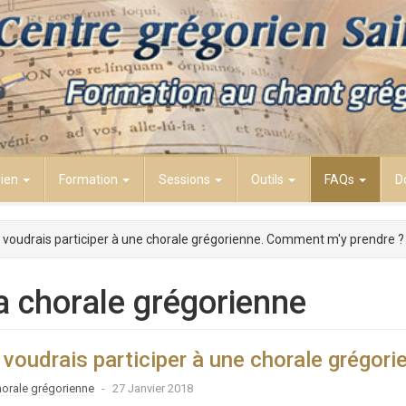
rien
Formation
Sessions
Outils
FAQs
D
 voudrais participer à une chorale grégorienne. Comment m'y prendre ?
a chorale grégorienne
 voudrais participer à une chorale grégor
horale grégorienne
27 Janvier 2018