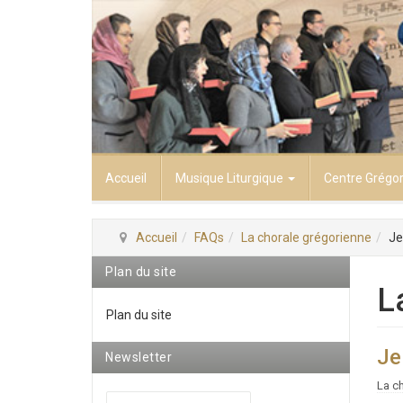
Accueil
Musique Liturgique
Centre Grégo
Accueil
FAQs
La chorale grégorienne
Je
Plan du site
L
Plan du site
Je
Newsletter
La c