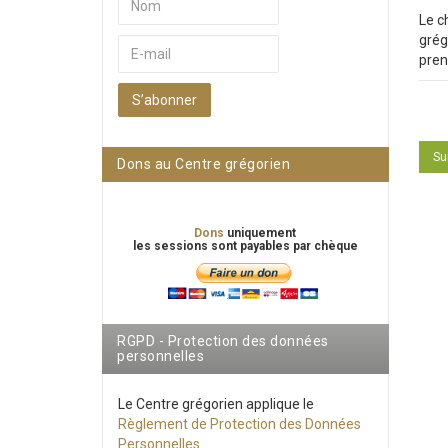
Le c
grég
pren
S’abonner
Art
Su
Dons au Centre grégorien
Dons
uniquement
les sessions sont payables par chèque
RGPD - Protection des données
personnelles
Le Centre grégorien applique le
Règlement de Protection des Données
Personnelles