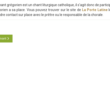
hant grégorien est un chant liturgique catholique, il s'agit donc de partici
orien a sa place. Vous pouvez trouver sur le site de
La Porte Latine
l
dre contact sur place avec le prêtre ou le responsable de la chorale.
icle suivant : Je ne comprends rien au latin. Est-ce un problème ?
ivant