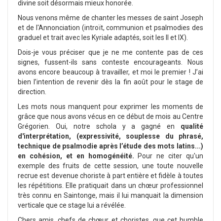
divine soit désormais mieux honorée.
Nous venons même de chanter les messes de saint Joseph
et de l'Annonciation (introït, communion et psalmodies des
graduel et trait avec les Kyriale adaptés, soit les II et IX).
Dois-je vous préciser que je ne me contente pas de ces
signes, fussent-ils sans conteste encourageants. Nous
avons encore beaucoup à travailler, et moi le premier ! J’ai
bien l’intention de revenir dès la fin août pour le stage de
direction.
Les mots nous manquent pour exprimer les moments de
grâce que nous avons vécus en ce début de mois au Centre
Grégorien. Oui, notre schola y a gagné en
qualité
d'interprétation, (expressivité, souplesse du phrasé,
technique de psalmodie après l’étude des mots latins...)
en cohésion, et en homogénéité.
Pour ne citer qu'un
exemple des fruits de cette session, une toute nouvelle
recrue est devenue choriste à part entière et fidèle à toutes
les répétitions. Elle pratiquait dans un chœur professionnel
très connu en Saintonge, mais il lui manquait la dimension
verticale que ce stage lui a révélée.
Chers amis, chefs de chœur et choristes, que cet humble