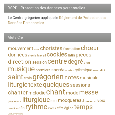
RGPD - Protection des données personnelles
Le Centre grégorien applique le
Règlement de Protection des
Données Personnelles
Mots Cle
chœur
choristes
mouvement
formation
langue
cookies
données
pièces
latin
travail
siècle
centre
degré
direction
session
dieu
musique
sacrée
rythmique
première
modalité
années
grégorien
saint
notes
musicale
trois
quelques
liturgie
texte
sessions
chant
messe
chanter
mélodie
mode
liturgique
mocquereau
voix
note
grégorienne
étude
premier
rythme
temps
afin
église
effet
modes
question
JoelLipman.Com