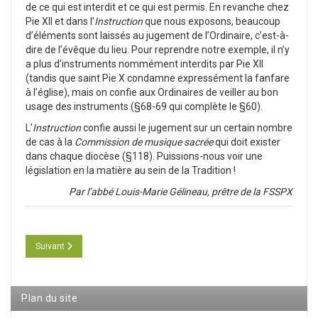
de ce qui est interdit et ce qui est permis. En revanche chez
Pie XII et dans l’
Instruction
que nous exposons, beaucoup
d’éléments sont laissés au jugement de l’Ordinaire, c’est-à-
dire de l’évêque du lieu. Pour reprendre notre exemple, il n’y
a plus d’instruments nommément interdits par Pie XII
(tandis que saint Pie X condamne expressément la fanfare
à l’église), mais on confie aux Ordinaires de veiller au bon
usage des instruments (§68-69 qui complète le §60).
L’
Instruction
confie aussi le jugement sur un certain nombre
de cas à la
Commission de musique sacrée
qui doit exister
dans chaque diocèse (§118). Puissions-nous voir une
législation en la matière au sein de la Tradition !
Par l’abbé Louis-Marie Gélineau, prêtre de la FSSPX
Article suivant : Définition de la musique liturgique d’après le magistère d
Suivant
Plan du site