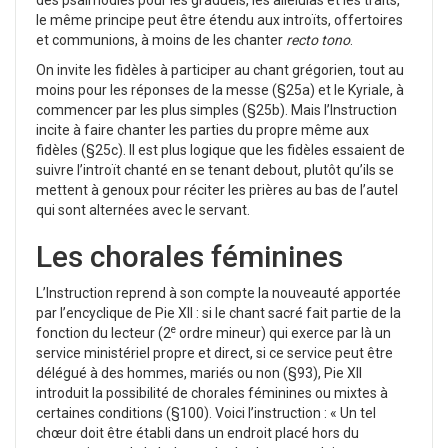
des psalmodies pour les graduels, les alleluias et les traits,
le même principe peut être étendu aux introïts, offertoires
et communions, à moins de les chanter
recto tono
.
On invite les fidèles à participer au chant grégorien, tout au
moins pour les réponses de la messe (§25a) et le Kyriale, à
commencer par les plus simples (§25b). Mais l’Instruction
incite à faire chanter les parties du propre même aux
fidèles (§25c). Il est plus logique que les fidèles essaient de
suivre l’introït chanté en se tenant debout, plutôt qu’ils se
mettent à genoux pour réciter les prières au bas de l’autel
qui sont alternées avec le servant.
Les chorales féminines
L’Instruction reprend à son compte la nouveauté apportée
par l’encyclique de Pie XII : si le chant sacré fait partie de la
e
fonction du lecteur (2
ordre mineur) qui exerce par là un
service ministériel propre et direct, si ce service peut être
délégué à des hommes, mariés ou non (§93), Pie XII
introduit la possibilité de chorales féminines ou mixtes à
certaines conditions (§100). Voici l’instruction : « Un tel
chœur doit être établi dans un endroit placé hors du