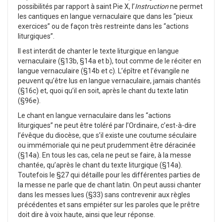
possibilités par rapport à saint Pie X, l’
Instruction
ne permet
les cantiques en langue vernaculaire que dans les “pieux
exercices” ou de façon très restreinte dans les “actions
liturgiques”.
Il est interdit de chanter le texte liturgique en langue
vernaculaire (§13b, §14a et b), tout comme de le réciter en
langue vernaculaire (§14b et c). L’épître et l’évangile ne
peuvent qu’être lus en langue vernaculaire, jamais chantés
(§16c) et, quoi qu’il en soit, après le chant du texte latin
(§96e).
Le chant en langue vernaculaire dans les “actions
liturgiques” ne peut être toléré par l’Ordinaire, c’est-à-dire
l’évêque du diocèse, que s’il existe une coutume séculaire
ou immémoriale qui ne peut prudemment être déracinée
(§14a). En tous les cas, cela ne peut se faire, à la messe
chantée, qu’après le chant du texte liturgique (§14a).
Toutefois le §27 qui détaille pour les différentes parties de
la messe ne parle que de chant latin. On peut aussi chanter
dans les messes lues (§33) sans contrevenir aux règles
précédentes et sans empiéter sur les paroles que le prêtre
doit dire à voix haute, ainsi que leur réponse.