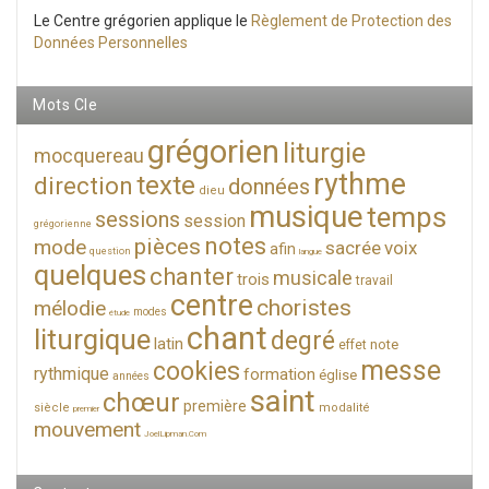
Le Centre grégorien applique le
Règlement de Protection des
Données Personnelles
Mots Cle
grégorien
liturgie
mocquereau
rythme
texte
direction
données
dieu
musique
temps
sessions
session
grégorienne
notes
pièces
mode
sacrée
voix
afin
question
langue
quelques
chanter
musicale
trois
travail
centre
choristes
mélodie
modes
étude
chant
liturgique
degré
latin
note
effet
messe
cookies
rythmique
formation
église
années
saint
chœur
première
siècle
modalité
premier
mouvement
JoelLipman.Com