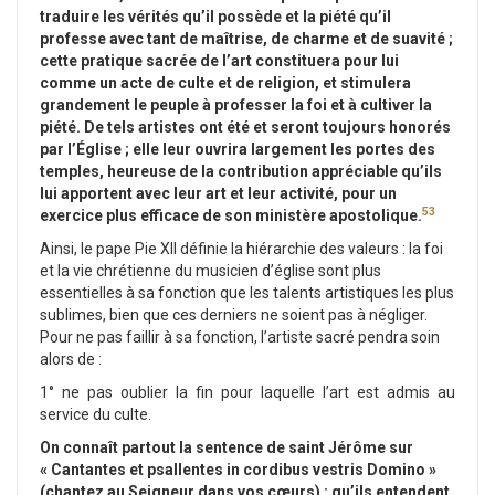
traduire les vérités qu’il possède et la piété qu’il
professe avec tant de maîtrise, de charme et de suavité ;
cette pratique sacrée de l’art constituera pour lui
comme un acte de culte et de religion, et stimulera
grandement le peuple à professer la foi et à cultiver la
piété. De tels artistes ont été et seront toujours honorés
par l’Église ; elle leur ouvrira largement les portes des
temples, heureuse de la contribution appréciable qu’ils
lui apportent avec leur art et leur activité, pour un
53
exercice plus efficace de son ministère apostolique.
Ainsi, le pape Pie XII définie la hiérarchie des valeurs : la foi
et la vie chrétienne du musicien d’église sont plus
essentielles à sa fonction que les talents artistiques les plus
sublimes, bien que ces derniers ne soient pas à négliger.
Pour ne pas faillir à sa fonction, l’artiste sacré pendra soin
alors de :
1° ne pas oublier la fin pour laquelle l’art est admis au
service du culte.
On connaît partout la sentence de saint Jérôme sur
« Cantantes et psallentes in cordibus vestris Domino »
(chantez au Seigneur dans vos cœurs) : qu’ils entendent