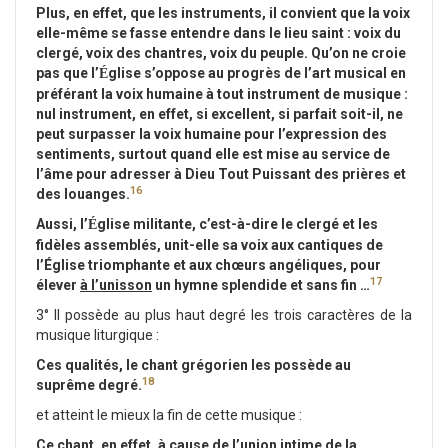
Plus, en effet, que les instruments, il convient que la voix
elle-même se fasse entendre dans le lieu saint : voix du
clergé, voix des chantres, voix du peuple. Qu’on ne croie
pas que l’
glise s’oppose au progrès de l’art musical en
É
préférant la voix humain
e
à tout instrument de musique :
nul instrument, en effet, si excellent, si parfait soit-il, ne
peut surpasser la voix humaine pour l’expression des
sentiments, surtout quand elle est mise au service de
l’âme pour adresser à Dieu Tout Puissant des prières et
16
des louanges.
Aussi, l’
glise militante, c’est-à-dire le clergé et les
É
fidèles assemblés, unit-elle sa voix aux cantiques de
l’Église triomphante et aux chœurs angéliques, pour
17
élever
à l’unisson
un hymne splendide et sans fin …
3° Il possède au plus haut degré les trois caractères de la
musique liturgique :
Ces qualités, le chant grégorien les possède au
18
suprême degré.
et atteint le mieux la fin de cette musique :
Ce chant, en effet, à cause de l’union intime de la