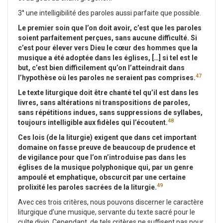
3° une intelligibilité des paroles aussi parfaite que possible.
Le premier soin que l’on doit avoir, c’est que les paroles
soient parfaitement perçues, sans aucune difficulté. Si
c’est pour élever vers Dieu le cœur des hommes que la
musique a été adoptée dans les églises, […] si tel est le
but, c’est bien difficilement qu’on l’atteindrait dans
47
l’hypothèse où les paroles ne seraient pas comprises.
Le texte liturgique doit être chanté tel qu’il est dans les
livres, sans altérations ni transpositions de paroles,
sans répétitions indues, sans suppressions de syllabes,
48
toujours intelligible aux fidèles qui l’écoutent.
Ces lois (de la liturgie) exigent que dans cet important
domaine on fasse preuve de beaucoup de prudence et
de vigilance pour que l’on n’introduise pas dans les
églises de la musique polyphonique qui, par un genre
ampoulé et emphatique, obscurcit par une certaine
49
prolixité les paroles sacrées de la liturgie.
Avec ces trois critères, nous pouvons discerner le caractère
liturgique d’une musique, servante du texte sacré pour le
culte divin. Cependant, de tels critères ne suffisent pas pour