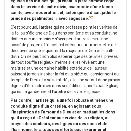
églises des moines qui, prenant la piété comme règle
dans le service du culte divin, psalmodie d’une façon
sainte, avec modération, et, selon que le disait jadis le
52
prince des psalmistes, « avec sagesse ».
C’est pourquoi, l’artiste qui ne professe point les vérités de
la foi ou s’éloigne de Dieu dans son âme et sa conduite, ne
doit en aucune manière s’occuper d’art religieux : il ne
possède pas, en effet cet œil intérieur qui lui permette de
découvrir ce que requièrent la majesté de Dieu et le culte
divin. On ne peut non plus espérer que ses œuvres, privées
de tout souffle religieux, même si elles révèlent une
maîtrise et une certaine habilité extérieur de l’auteur,
puissent jamais inspirer la foi et la piété qui conviennent au
temple de Dieu et à sa sainteté ; elles ne seront donc jamais
dignes d’être admises dans ses édifices sacrés par l’Église,
qui est la gardienne et l’arbitre de la vie religieuse.
Par contre, l’artiste qui a une foi robuste et mène une
conduite digne d’un chrétien, en agissant sous
l’inspiration de l’amour de Dieu et en mettant les dons
qu’il a reçu du Créateur au service de la religion, au
moyen des couleurs, des lignes ou des sons et de
l’harmonie, fera tous ses efforts pour exprimer et