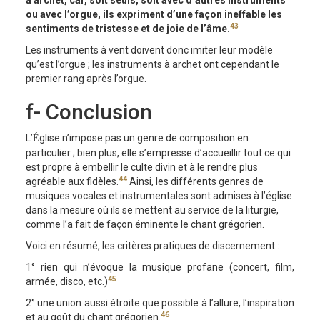
à archet, car, soit seuls, soit avec d’autres instruments
ou avec l’orgue, ils expriment d’une façon ineffable les
43
sentiments de tristesse et de joie de l’âme.
Les instruments à vent doivent donc imiter leur modèle
qu’est l’orgue ; les instruments à archet ont cependant le
premier rang après l’orgue.
f- Conclusion
L’
glise n’impose pas un genre de composition en
É
particulier ; bien plus, elle s’empresse d’accueillir tout ce qui
est propre à embellir le culte divin et à le rendre plus
44
agréable aux fidèles.
Ainsi, les différents genres de
musiques vocales et instrumentales sont admises à l’église
dans la mesure où ils se mettent au service de la liturgie,
comme l’a fait de façon éminente le chant grégorien.
Voici en résumé, les critères pratiques de discernement :
1° rien qui n’évoque la musique profane (concert, film,
45
armée, disco, etc.)
2° une union aussi étroite que possible à l’allure, l’inspiration
46
et au goût du chant grégorien.