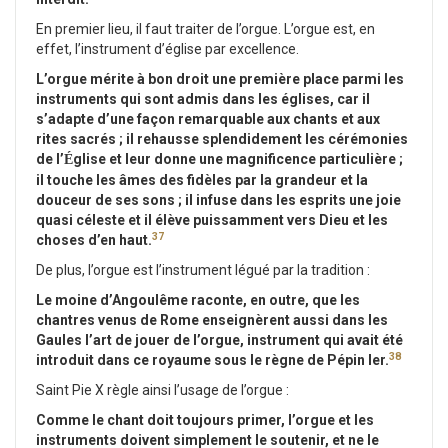
En premier lieu, il faut traiter de l’orgue. L’orgue est, en
effet, l’instrument d’église par excellence.
L’orgue mérite à bon droit une première place parmi les
instruments qui sont admis dans les églises, car il
s’adapte d’une façon remarquable aux chants et aux
rites sacrés ; il rehausse splendidement les cérémonies
de l’
glise et leur donne une magnificence particulière ;
É
il touche les âmes des fidèles par la grandeur et la
douceur de ses sons ; il infuse dans les esprits une joie
quasi céleste et il élève puissamment vers Dieu et les
37
choses d’en haut.
De plus, l’orgue est l’instrument légué par la tradition :
Le moine d’Angoulême raconte, en outre, que les
chantres venus de Rome enseignèrent aussi dans les
Gaules l’art de jouer de l’orgue, instrument qui avait été
38
introduit dans ce royaume sous le règne de Pépin Ier.
Saint Pie X règle ainsi l’usage de l’orgue :
Comme le chant doit toujours primer, l’orgue et les
instruments doivent simplement le soutenir, et ne le