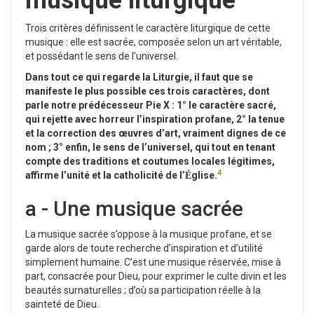
musique liturgique
Trois critères définissent le caractère liturgique de cette
musique : elle est sacrée, composée selon un art véritable,
et possédant le sens de l’universel.
Dans tout ce qui regarde la Liturgie, il faut que se
manifeste le plus possible ces trois caractères, dont
parle notre prédécesseur Pie X :
1°
le caractère sacré,
qui rejette avec horreur l’inspiration profane,
2°
l
a
tenue
et la correction des œuvres d’art, vraiment dignes de ce
nom ;
3°
enfin, le sens de l’universel, qui tout en tenant
compte des traditions et coutumes locales légitimes,
4
affirme l’unité et la catholicité de l’
glise.
É
a - Une musique sacrée
La musique sacrée s’oppose à la musique profane, et se
garde alors de toute recherche d’inspiration et d’utilité
simplement humaine. C’est une musique réservée, mise à
part, consacrée pour Dieu, pour exprimer le culte divin et les
beautés surnaturelles ; d’où sa participation réelle à la
sainteté de Dieu.