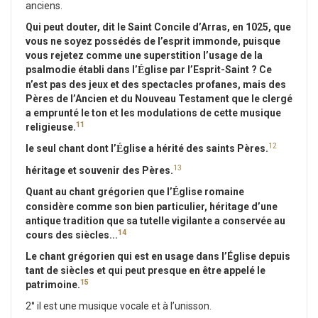
anciens.
Qui peut douter, dit le Saint Concile d’Arras, en 1025, que
vous ne soyez possédés de l’esprit immonde, puisque
vous rejetez comme une superstition l’usage de la
psalmodie établi dans l’
glise par l’Esprit-Saint ? Ce
É
n’est pas des jeux et des spectacles profanes, mais des
Pères de l’Ancien et du Nouveau Testament que le clergé
a emprunté le ton et les modulations de cette musique
11
religieuse.
12
le seul chant dont l’
glise a hérité des saints Pères.
É
13
héritage et souvenir des Pères.
Quant au chant grégorien que l’
glise romaine
É
considère comme son bien particulier, héritage d’une
antique tradition que sa tutelle vigilante a conservée au
14
cours des siècles...
Le chant grégorien qui est en usage dans l’Église depuis
tant de siècles et qui peut presque en être appelé le
15
patrimoine.
2° il est une musique vocale et à l’unisson.