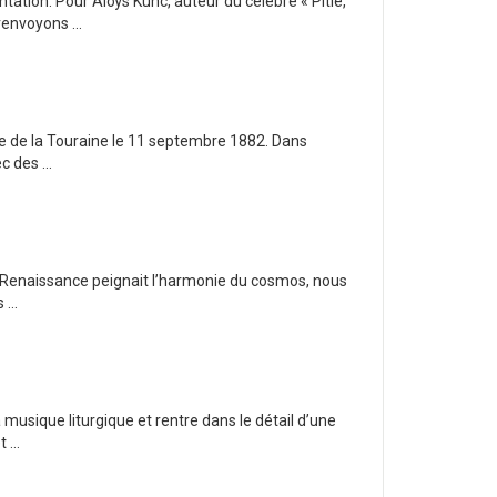
ation. Pour Aloÿs Kunc, auteur du célèbre « Pitié,
renvoyons ...
age de la Touraine le 11 septembre 1882. Dans
 des ...
 la Renaissance peignait l’harmonie du cosmos, nous
...
a musique liturgique et rentre dans le détail d’une
...