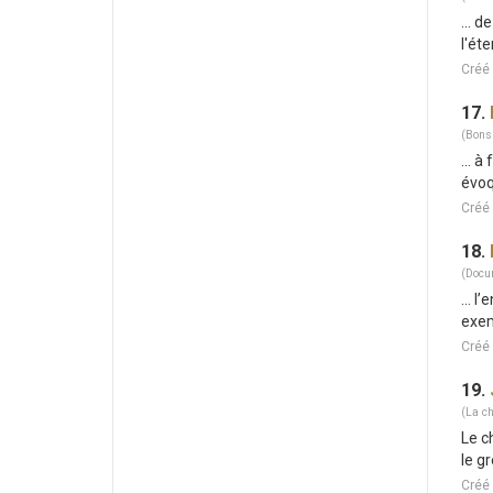
... d
l'éte
Créé
17.
(Bons
... 
évoq
Créé
18.
(Docu
... 
exem
Créé
19.
(La ch
Le c
le g
Créé 