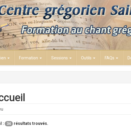
rien
Formation
Sessions
Outils
FAQs
D
ccueil
l :
résultats trouvés.
34