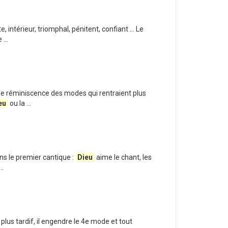
ste, intérieur, triomphal, pénitent, confiant … Le
...
ne réminiscence des modes qui rentraient plus
eu
ou la ...
ans le premier cantique :
Dieu
aime le chant, les
..
 plus tardif, il engendre le 4e mode et tout