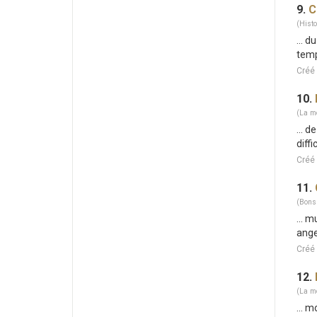
9.
C
(Histo
... d
temp
Créé
10.
(La mo
... 
diff
Créé 
11.
(Bons
... 
ange
Créé 
12.
(La mo
... 