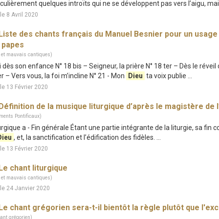
iculièrement quelques introïts qui ne se développent pas vers l’aigu, mais
le 8 Avril 2020
Liste des chants français du Manuel Besnier pour un usage
 papes
 et mauvais cantiques)
qui dès son enfance N° 18 bis – Seigneur, la prière N° 18 ter – Dès le réve
er – Vers vous, la foi m’incline N° 21 - Mon
Dieu
ta voix publie ...
le 13 Février 2020
Définition de la musique liturgique d’après le magistère de l
ments Pontificaux)
iturgique a - Fin générale Étant une partie intégrante de la liturgie, sa fin 
Dieu
, et, la sanctification et l’édification des fidèles. ...
le 13 Février 2020
Le chant liturgique
 et mauvais cantiques)
le 24 Janvier 2020
Le chant grégorien sera-t-il bientôt la règle plutôt que l'ex
ant grégorien)