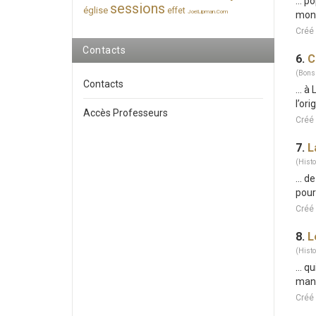
... 
sessions
église
effet
JoelLipman.Com
mo
Créé
Contacts
6.
C
(Bons
Contacts
... 
l’or
Accès Professeurs
Créé 
7.
L
(Histo
... 
pour
Créé
8.
L
(Histo
... 
mani
Créé