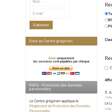
Rec
To
N'
S’abonner
Ph
Clas
Dons au Centre grégorien
Re
Dons
uniquement
les sessions sont payables par chèque
C
Affi
RGPD - Protection des données
personnelles
1.
A
(Catég
Le Centre grégorien applique le
Le L
Règlement de Protection des Données
Créé
Personnelles