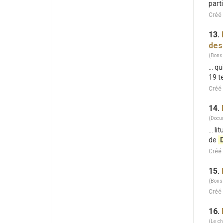
part
Créé 
13.
des
(Bons
... 
19 t
Créé 
14.
(Docu
... l
de
Créé 
15.
(Bons
Créé 
16.
(Le ch