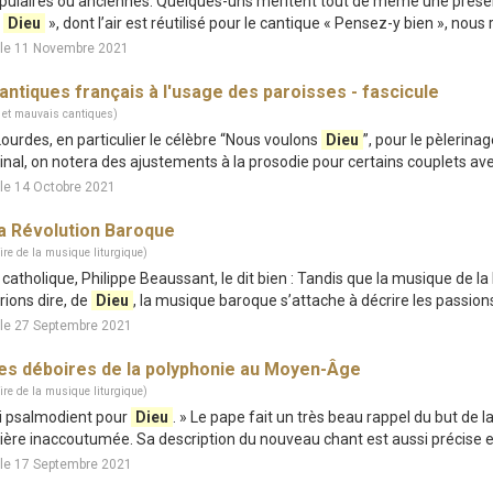
populaires ou anciennes. Quelques-uns méritent tout de même une présent
n
Dieu
», dont l’air est réutilisé pour le cantique « Pensez-y bien », nous 
 le 11 Novembre 2021
antiques français à l'usage des paroisses - fascicule
 et mauvais cantiques)
à Lourdes, en particulier le célèbre “Nous voulons
Dieu
”, pour le pèlerin
iginal, on notera des ajustements à la prosodie pour certains couplets avec
le 14 Octobre 2021
a Révolution Baroque
ire de la musique liturgique)
de catholique, Philippe Beaussant, le dit bien : Tandis que la musique de
rions dire, de
Dieu
, la musique baroque s’attache à décrire les passions 
 le 27 Septembre 2021
es déboires de la polyphonie au Moyen-Âge
ire de la musique liturgique)
qui psalmodient pour
Dieu
. » Le pape fait un très beau rappel du but de l
ère inaccoutumée. Sa description du nouveau chant est aussi précise et 
 le 17 Septembre 2021