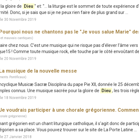
e la gloire de
Dieu
" et: "... la liturgie est le sommet de toute expérienc
rnité. Donc, si je sais que si je ne peux rien faire de plus grand sur ...
 le 30 Novembre 2019
Pourquoi nous ne chantons pas le "Je vous salue Marie" d
 et mauvais cantiques)
à faire chez nous. C’est une musique qui ne risque pas d’élever l’âme vers
ue15 ! Comme toute musique rock, elle touche par le côté envoûtant de 
 le 20 Novembre 2019
La musique de la nouvelle messe
ments Pontificaux)
l’encyclique Musicæ Sacræ Disciplina du pape Pie XII, donnée le 25 décem
ples connus. Une musique sacrée pour la gloire de
Dieu
, les trois règle
 le 18 Novembre 2019
Je voudrais participer à une chorale grégorienne. Comment 
orale grégorienne)
hant grégorien est un chant liturgique catholique, il s'agit donc de partic
régorien a sa place. Vous pouvez trouver sur le site de La Porte Latine ...
le 27 Janvier 2018