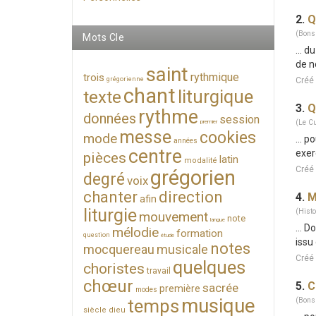
2.
Q
(Bons
Mots Cle
... 
de n
saint
rythmique
trois
Créé 
grégorienne
chant
liturgique
texte
3.
Q
rythme
données
session
(Le C
premier
messe
cookies
mode
... p
années
centre
exer
pièces
latin
modalité
Créé 
grégorien
degré
voix
chanter
direction
4.
M
afin
liturgie
(Histo
mouvement
note
langue
... 
mélodie
formation
question
étude
issu
notes
mocquereau
musicale
Créé 
quelques
choristes
travail
chœur
5.
C
sacrée
première
modes
musique
temps
(Bons
siècle
dieu