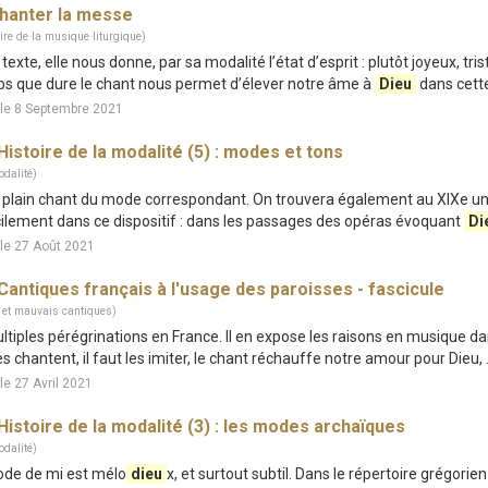
hanter la messe
ire de la musique liturgique)
u texte, elle nous donne, par sa modalité l’état d’esprit : plutôt joyeux, tri
s que dure le chant nous permet d’élever notre âme à
Dieu
dans cette 
 le 8 Septembre 2021
Histoire de la modalité (5) : modes et tons
dalité)
de plain chant du mode correspondant. On trouvera également au XIXe u
icilement dans ce dispositif : dans les passages des opéras évoquant
Di
le 27 Août 2021
Cantiques français à l'usage des paroisses - fascicule
 et mauvais cantiques)
multiples pérégrinations en France. Il en expose les raisons en musique d
s chantent, il faut les imiter, le chant réchauffe notre amour pour Dieu, .
le 27 Avril 2021
Histoire de la modalité (3) : les modes archaïques
dalité)
mode de mi est mélo
dieu
x, et surtout subtil. Dans le répertoire grégorien