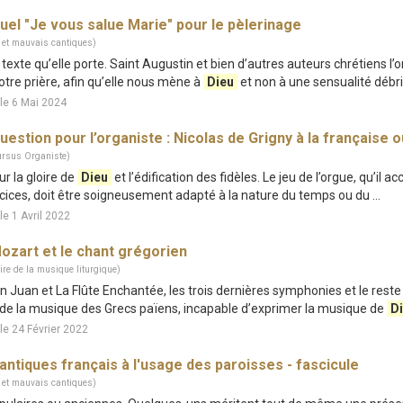
uel "Je vous salue Marie" pour le pèlerinage
 et mauvais cantiques)
du texte qu’elle porte. Saint Augustin et bien d’autres auteurs chrétiens l
otre prière, afin qu’elle nous mène à
Dieu
et non à une sensualité débrid
le 6 Mai 2024
uestion pour l’organiste : Nicolas de Grigny à la française ou
ursus Organiste)
our la gloire de
Dieu
et l’édification des fidèles. Le jeu de l’orgue, qu’il 
cices, doit être soigneusement adapté à la nature du temps ou du ...
le 1 Avril 2022
ozart et le chant grégorien
ire de la musique liturgique)
Don Juan et La Flûte Enchantée, les trois dernières symphonies et le reste
 de la musique des Grecs païens, incapable d’exprimer la musique de
D
le 24 Février 2022
antiques français à l'usage des paroisses - fascicule
 et mauvais cantiques)