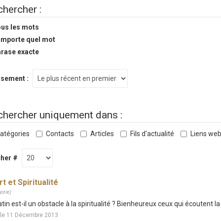
hercher :
us les mots
importe quel mot
rase exacte
sement :
chercher uniquement dans :
atégories
Contacts
Articles
Fils d'actualité
Liens we
cher #
rt et Spiritualité
orie)
atin est-il un obstacle à la spiritualité ? Bienheureux ceux qui écoutent l
 le 11 Décembre 2013