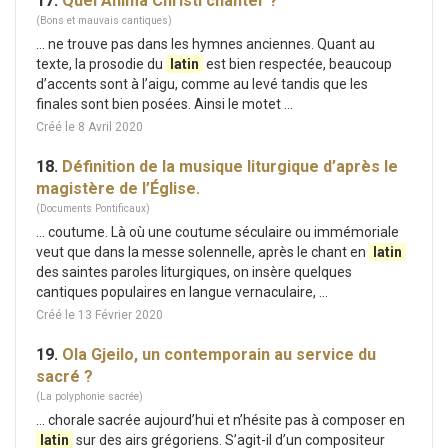
17.
Quel Anima Christi chanter ?
(Bons et mauvais cantiques)
... ne trouve pas dans les hymnes anciennes. Quant au
texte, la prosodie du
latin
est bien respectée, beaucoup
d’accents sont à l’aigu, comme au levé tandis que les
finales sont bien posées. Ainsi le motet ...
Créé le 8 Avril 2020
18.
Définition de la musique liturgique d’après le
magistère de l’Église.
(Documents Pontificaux)
... coutume. Là où une coutume séculaire ou immémoriale
veut que dans la messe solennelle, après le chant en
latin
des saintes paroles liturgiques, on insère quelques
cantiques populaires en langue vernaculaire, ...
Créé le 13 Février 2020
19.
Ola Gjeilo, un contemporain au service du
sacré ?
(La polyphonie sacrée)
... chorale sacrée aujourd’hui et n’hésite pas à composer en
latin
sur des airs grégoriens. S’agit-il d’un compositeur