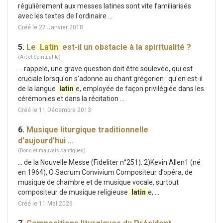
régulièrement aux messes latines sont vite familiarisés
avec les textes de l'ordinaire ...
Créé le 27 Janvier 2018
5.
Le
Latin
est-il un obstacle à la spiritualité ?
(Art et Spiritualité)
... rappelé, une grave question doit être soulevée, qui est
cruciale lorsqu'on s'adonne au chant grégorien : qu'en est-il
de la langue
latin
e, employée de façon privilégiée dans les
cérémonies et dans la récitation ...
Créé le 11 Décembre 2013
6.
Musique liturgique traditionnelle
d'aujourd'hui ...
(Bons et mauvais cantiques)
... de la Nouvelle Messe (Fideliter n°251). 2)Kevin Allen1 (né
en 1964), O Sacrum Convivium Compositeur d’opéra, de
musique de chambre et de musique vocale, surtout
compositeur de musique religieuse
latin
e, ...
Créé le 11 Mai 2026