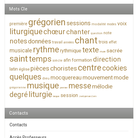
Mots Cle
grégorien
sessions
voix
première
modalité
modes
liturgique
chœur
chanter
note
question
chant
notes
données
trois
travail
effet
années
rythme
texte
musicale
sacrée
rythmique
étude
saint
temps
direction
formation
afin
siècle
centre
cookies
pièces
choristes
latin
église
quelques
mouvement
mode
mocquereau
dieu
musique
messe
mélodie
grégorienne
premier
liturgie
degré
session
langue
JoelLipman.Com
Contacts
Contacts
Accès Professeurs