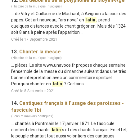
12.
Les déboires de la polyphonie au Moyen-Âge
(Histoire de la musique liturgique)
... de Vitry et Guillaume de Machaut, à Avignon à la cour des
papes. Cet art nouveau, “ars nova” en
latin
, prend
quelques distances avec le chant grégorien. Mais dès 1324,
soit 8 ans à peine après l’apparition ...
Créé le 17 Septembre 2021
13.
Chanter la messe
(Histoire de la musique liturgique)
... pièces. Le site www.unavoce.fr propose chaque semaine
l’ensemble de la messe du dimanche suivant dans une très
bonne interprétation avec un commentaire spirituel.
Pourquoi chanter en
latin
? Certains ...
Créé le 8 Septembre 2021
14.
Cantiques français à l'usage des paroisses -
fascicule 1bi
(Bons et mauvais cantiques)
... chantés à Pontmain le 17 janvier 1871. Le fascicule
contient des chants
latin
s et des chants français. En effet,
le peuple chantait tout aussi volontiers des cantiques